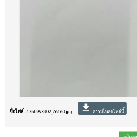
file_download
ชื่อไฟล์ :
1750993302_76160.jpg
ดาวน์โหลดไฟล์นี้
กลับสู่