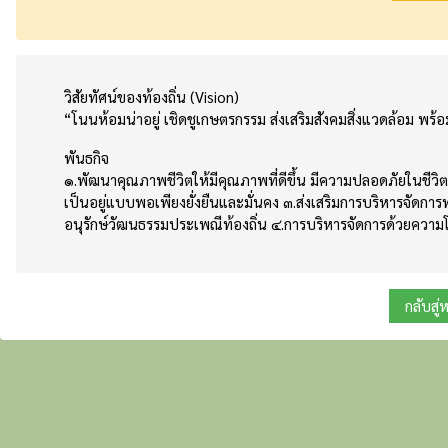
วิสัยทัศน์ของท้องถิ่น (Vision)
“โนนห้อมน่าอยู่ เชิดชูเกษตรกรรม ส่งเสริมสังคมสิ่งแวดล้อม พ
พันธกิจ
๑.พัฒนาคุณภาพชีวิตให้มีคุณภาพที่ดีขึ้น มีความปลอดภัยในชีวิ
เป็นอยู่แบบพอเพียงยั่งยืนและมั่นคง ๓.ส่งเสริมการบริหารจัดก
อนุรักษ์วัฒนธรรมประเพณีท้องถิ่น ๔.การบริหารจัดการด้วยคว
กลับสู่