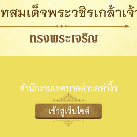
สำนักงานเทศบาลตำบลท่างิ้ว