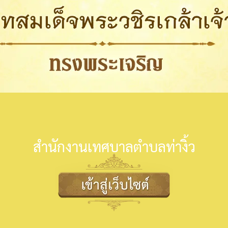
สำนักงานเทศบาลตำบลท่างิ้ว